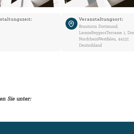
staltungszeit:
Veranstaltungsort:
Brauturm Dortmund,
LeonieReygersTerrasse 1, Do
NordrheinWestfalen, 44137,
Deutschland
en Sie unter: